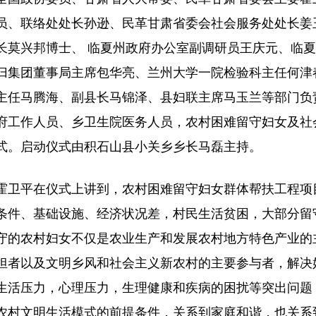
员、联络处处长孙逊、民革甘肃省委会社会服务处处长姜
长莫兴邦博士、 临夏州政府办公室副调研员王庆元、临
归集团董事局主席包华亮、兰州大学一院检验科主任何津
主任马腾海、副县长马锦泽、县妇联主席马玉兰等部门负
府工作人员、乡卫生院医务人员，农村困难留守妇女及社会
式。启动仪式由积石山县小关乡乡长马磊主持。
霍卫平在仪式上讲到，农村困难留守妇女群体帮扶工程项
条件、基础设施、经济状况差，村民生活贫困，大部分留
守的农村妇女不仅是农业生产和发展农村地方特色产业的
担者以及文明乡风和社会主义新农村的主要参与者，解决
生活压力，心理压力，生理健康和疾病的困扰等突出问题
农村文明生活模式的前提条件，关系到家庭和谐，也关系