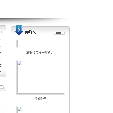
莫校长指导外国学员
3
4
董明传与莫兴邦校长.
5
3
7
4
师资队伍